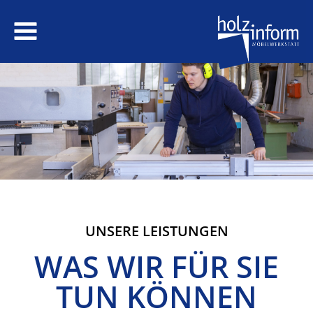
HOME
ÜBER UNS
Tischlerei
Team
Werkstatt
LEISTUNGEN
UNSERE LEISTUNGEN
Projekte
WAS WIR FÜR SIE
REFERENZEN
TUN KÖNNEN
Kundenstimmen